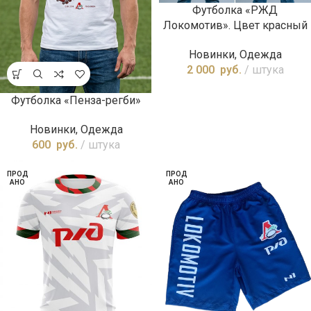
Футболка «РЖД
Локомотив». Цвет красный
Новинки
,
Одежда
2 000
руб.
штука
Футболка «Пенза-регби»
Новинки
,
Одежда
600
руб.
штука
ПРОД
ПРОД
АНО
АНО