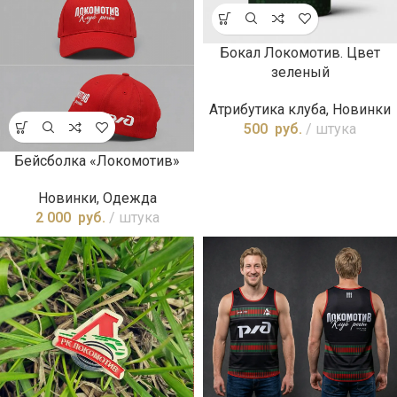
Бокал Локомотив. Цвет
зеленый
Атрибутика клуба
,
Новинки
500
руб.
штука
Бейсболка «Локомотив»
Новинки
,
Одежда
2 000
руб.
штука