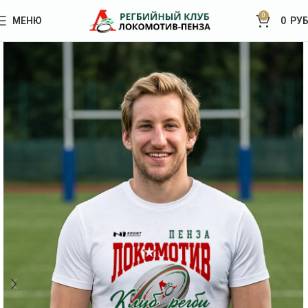
0
МЕНЮ
0
РУБ