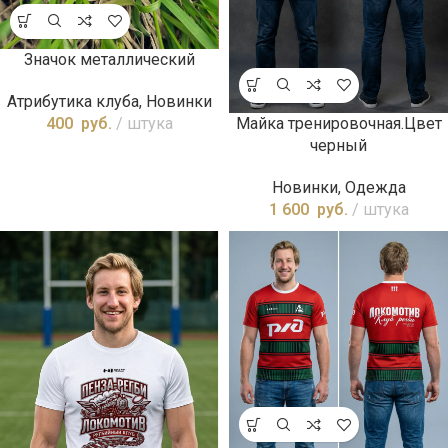
Значок металлический
Атрибутика клуба
,
Новинки
Майка тренировочная.Цвет
400
руб.
штука
черный
Новинки
,
Одежда
1 600
руб.
штука