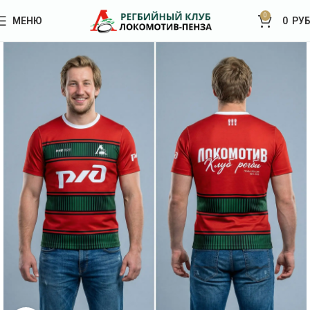
0
МЕНЮ
0
РУБ