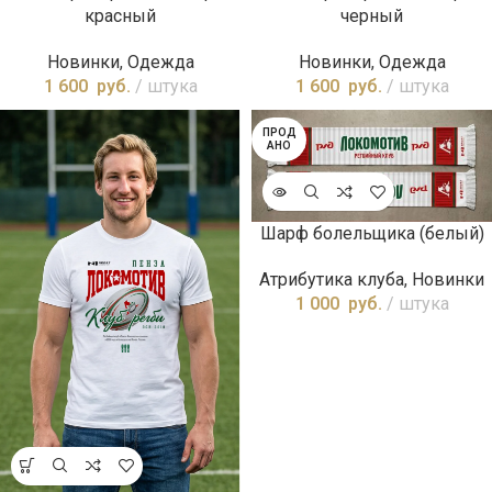
красный
черный
Новинки
,
Одежда
Новинки
,
Одежда
1 600
руб.
штука
1 600
руб.
штука
ПРОД
АНО
Шарф болельщика (белый)
Атрибутика клуба
,
Новинки
1 000
руб.
штука