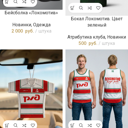
Бейсболка «Локомотив»
Бокал Локомотив. Цвет
Новинки
,
Одежда
зеленый
2 000
руб.
штука
Атрибутика клуба
,
Новинки
500
руб.
штука