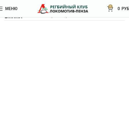
0
МЕНЮ
0
РУБ
Винил
Главная
Товар Материал
Винил